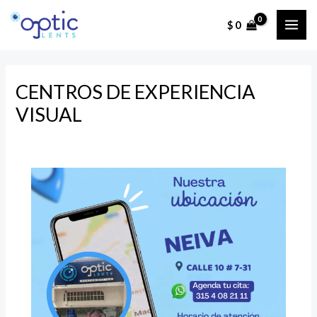
Ir
$
0
al
MAI
contenido
ME
CENTROS DE EXPERIENCIA
VISUAL