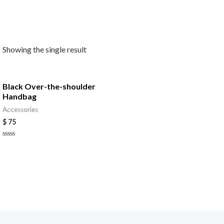
Showing the single result
Black Over-the-shoulder
Handbag
Accessories
$
75
Rated
0
out
of
5