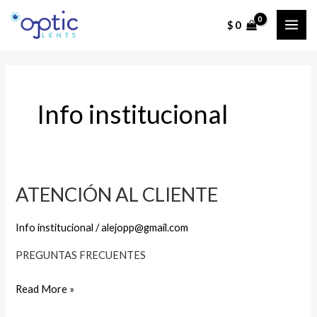
Ir
$
0
al
MAI
contenido
ME
Info institucional
ATENCIÓN AL CLIENTE
Info institucional
/
alejopp@gmail.com
PREGUNTAS FRECUENTES
ATENCIÓN
Read More »
AL