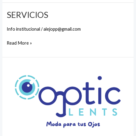
CLIENTE
SERVICIOS
Info institucional
/
alejopp@gmail.com
SERVICIOS
Read More »