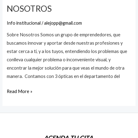
NOSOTROS
Info institucional
/
alejopp@gmail.com
Sobre Nosotros Somos un grupo de emprendedores, que
buscamos innovar y aportar desde nuestras profesiones y
estar cerca a ti, y a los tuyos, entendiendo los problemas que
conlleva cualquier problema o inconveniente visual, y
encontrar la mejor solución para que veas el mundo de otra
manera. Contamos con 3 ópticas en el departamento del
NOSOTROS
Read More »
AGENDA TU CITA.